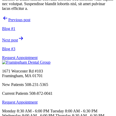
nec volutpat. Suspendisse blandit lobortis nisl, sit amet pulvinar
lacus efficitur a.
Post
Previous post
navigation
Blog #1
Next post
Blog #3
Request Appointment
1671 Worcester Rd #103
Framingham
,
MA
01701
New Patients
508-231-5365
Current Patients
508-872-0041
Request Appointment
Monday
8:30 AM - 6:00 PM
Tuesday
8:00 AM - 6:30 PM
Wednesday
9:00 AM - 6:00 PM
Thursday
8:30 AM - 6:30 PM