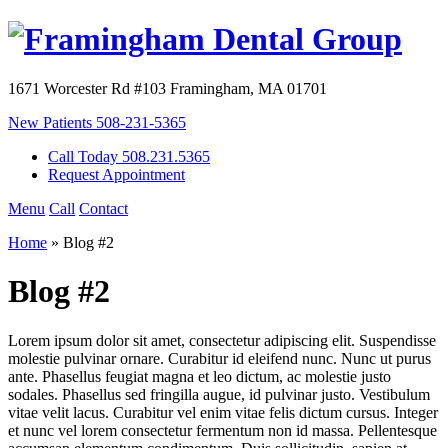
1671 Worcester Rd #103
Framingham, MA 01701
New Patients
508-231-5365
Call Today 508.231.5365
Request Appointment
Menu
Call
Contact
Home
»
Blog #2
Blog #2
Lorem ipsum dolor sit amet, consectetur adipiscing elit. Suspendisse
molestie pulvinar ornare. Curabitur id eleifend nunc. Nunc ut purus
ante. Phasellus feugiat magna et leo dictum, ac molestie justo
sodales. Phasellus sed fringilla augue, id pulvinar justo. Vestibulum
vitae velit lacus. Curabitur vel enim vitae felis dictum cursus. Integer
et nunc vel lorem consectetur fermentum non id massa. Pellentesque