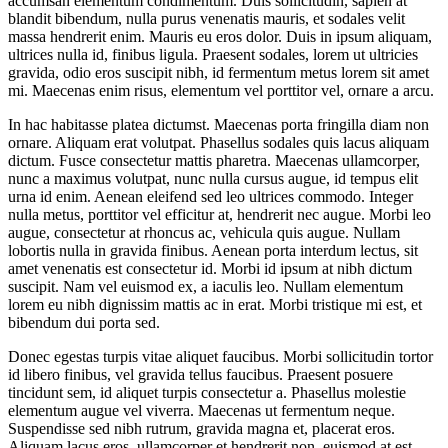
accumsan elementum condimentum. Duis sollicitudin, sapien at
blandit bibendum, nulla purus venenatis mauris, et sodales velit
massa hendrerit enim. Mauris eu eros dolor. Duis in ipsum aliquam,
ultrices nulla id, finibus ligula. Praesent sodales, lorem ut ultricies
gravida, odio eros suscipit nibh, id fermentum metus lorem sit amet
mi. Maecenas enim risus, elementum vel porttitor vel, ornare a arcu.
In hac habitasse platea dictumst. Maecenas porta fringilla diam non
ornare. Aliquam erat volutpat. Phasellus sodales quis lacus aliquam
dictum. Fusce consectetur mattis pharetra. Maecenas ullamcorper,
nunc a maximus volutpat, nunc nulla cursus augue, id tempus elit
urna id enim. Aenean eleifend sed leo ultrices commodo. Integer
nulla metus, porttitor vel efficitur at, hendrerit nec augue. Morbi leo
augue, consectetur at rhoncus ac, vehicula quis augue. Nullam
lobortis nulla in gravida finibus. Aenean porta interdum lectus, sit
amet venenatis est consectetur id. Morbi id ipsum at nibh dictum
suscipit. Nam vel euismod ex, a iaculis leo. Nullam elementum
lorem eu nibh dignissim mattis ac in erat. Morbi tristique mi est, et
bibendum dui porta sed.
Donec egestas turpis vitae aliquet faucibus. Morbi sollicitudin tortor
id libero finibus, vel gravida tellus faucibus. Praesent posuere
tincidunt sem, id aliquet turpis consectetur a. Phasellus molestie
elementum augue vel viverra. Maecenas ut fermentum neque.
Suspendisse sed nibh rutrum, gravida magna et, placerat eros.
Aliquam lacus eros, ullamcorper et hendrerit non, euismod at est.