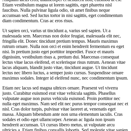
Etiam vestibulum magna ut lorem sagittis, eget pharetra nisl
faucibus. Nulla pulvinar ligula odio, sit amet finibus neque
accumsan sed. Sed luctus tortor in nisi sagittis, eget condimentum
diam condimentum. Cras ac eros risus.
Ut sapien orci, varius ut tincidunt a, varius sed sapien. Ut a
malesuada sem. Maecenas non dolor feugiat, malesuada elit nec,
fringilla elit. Donec tincidunt pretium tempus. Mauris maximus
rutrum ornare. Nulla non orci et enim hendrerit fermentum eu eget
nisi. In pretium justo eget porttitor imperdiet. Fusce et mauris
dignissim, vestibulum risus a, pretium dui. Maecenas consequat
lectus vitae lacus eleifend, et scelerisque risus rutrum. Aenean vitae
lacus aliquam, blandit justo vitae, tincidunt augue. Ut tincidunt
lectus nec libero luctus, a semper justo cursus. Suspendisse ornare
maximus sodales. Integer id eleifend nunc, nec condimentum ipsum.
Etiam nec lacus sed magna ultrices ornare. Praesent vel viverra
justo. Curabitur euismod erat vitae vehicula sagittis. Phasellus
vulputate augue non purus vehicula euismod. Proin porttitor nec
nulla eget maximus. Nam sed elit nec purus tempor consequat nec et
nisl. Cras dolor turpis, pulvinar vitae laoreet at, venenatis eget
massa. Aliquam bibendum ante non urna elementum iaculis. Cras
sodales et odio eget ullamcorper. Aenean ac ligula non ipsum
hendrerit accumsan. Ut cursus libero metus, ut vulputate arcu
ultricies a. Etiam finibus convallis lobortis. Sed molestie vitae sapien